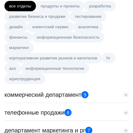
все отделы
продукты и проекты
разработка
развитие бизнеса и продажи
тестирование
дизайн
клиентский сервис
аналитика
финансы
информационная безопасность
маркетинг
корпоративное развитие рынков и капиталов
hr
axo
информационные технологии
юриспруденция
коммерческий департамент
9
Аналитик данных (направление Enterprise продаж)
телефонные продажи
8
HeadHunter::Коммерческий департамент
4 авг. 2026
Менеджер по продажам в сегменте среднего и крупного
департамент маркетинга и pr
з/п не указана
7