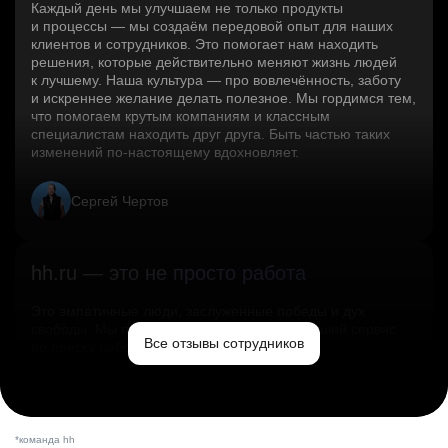
Каждый день мы улучшаем не только продукты
и процессы — мы создаём передовой опыт для наших
клиентов и сотрудников. Это помогает нам находить
решения, которые действительно меняют жизнь людей
к лучшему. Наша культура — про вовлечённость, заботу
и искреннее желание делать полезное. Мы гордимся тем,
что помогаем крутым компаниям и классным
специалистам находить друг друга. Быть частью таких
изменений по‑настоящему вдохновляет.
Сергей Чертов
hh.ru — это не просто работа
Это эмпатичные люди, заслуженные победы и дух
свободы. Мы помогаем миру и создаём лучший сервис
Все отзывы сотрудников
по поиску работы в стране.
Ольга Емельянова
*команда hh