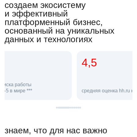
создаем экосистему
и эффективный
платформенный бизнес,
основанный на уникальных
данных и технологиях
4,5
20
сотруд
средняя оценка hh.ru как работодателя **
в hh.ru
знаем, что для нас важно