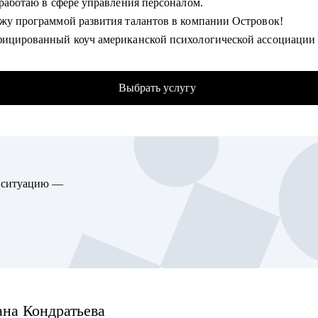
 работаю в сфере управления персоналом.
интервью — репетиция перед важной встречей.
ожу программой развития талантов в компании Островок!
ифицированный коуч американской психологической ассоциации
гу помочь:
се о том, почему тебе не делают оффер мечты и готова помочь с
рам — кто переходит в IT или в новую сферу.
ься раз и навсегда.
листам и менеджеров в росте, операциях, маркетинге, управлен
Выбрать услугу
 и проектной работе.
омогу:
одителям, которые давно не искали работу — но пришло время.
ть продающее тебя резюме и подготовиться к собеседованию.
Middle и Senior-специалистам, которые хотят расти или выйти на
 конкретный, подходящий именно тебе, карьерный трек и постр
родный рынок.
ию перехода внутри или вне компании.
ю ситуацию —
ать стратегию найма для тебя или твоего отдела с нуля.
гу помочь:
листам всех уровней и позиций в сфере IT, Marketing, Commercia
 FMCG.
алистам HR (рекрутеры, HRBP, тренеры, C&B специалисты) из 
ана
Кондратьева
ающим менеджерам с командой в подчинении.