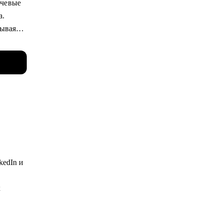
ючевые
ых и
а.
зывая
ния по
й
ме
kedIn и
ах.
х
тов (7