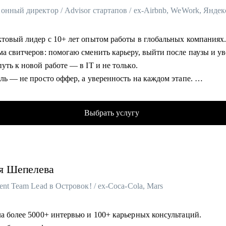
нный директор / Advisor стартапов / ex-Airbnb, WeWork, Яндек
ктовый лидер с 10+ лет опытом работы в глобальных компаниях
ма свитчеров: помогаю сменить карьеру, выйти после паузы и у
уть к новой работе — в IT и не только.
ль — не просто оффер, а уверенность на каждом этапе.
таты учеников:
фферов в классные компании в России и мире;
Выбрать услугу
ние конверсии из резюме в собеседование в 70 раз;
ение зарплаты от 10% до 60%;
и уже работают в Т-Банк, Сбер, Яндекс, Booking и тд.
я
Шепелева
омогу:
т резюме, который проходит ATS и цепляет рекрутеров.
ent Team Lead в Островок! / ex-Coca-Cola, Mars
овка к culture fit интервью — знаю, как оценивают в междунар
ях.
ла более 5000+ интервью и 100+ карьерных консультаций.
р тестовых заданий — чтобы вас заметили.