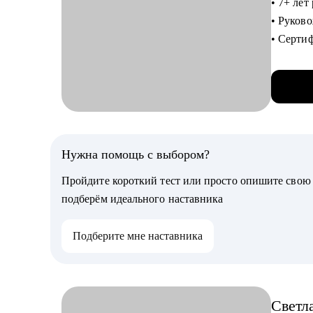
• 7+ лет
• Mock-
• Руков
• Серт
Кому мо
• Знаю в
• Свитче
разобрат
• Специа
продакт-
С чем п
• Руков
• Созда
Junior, 
• Найти
Нужна помощь с выбором?
междуна
стратег
Пройдите короткий тест или просто опишите сво
• Продум
подберём идеального наставника
Кому мо
Подберите мне наставника
• Специа
Travel,
• Специ
сфер.
Светл
• Начин