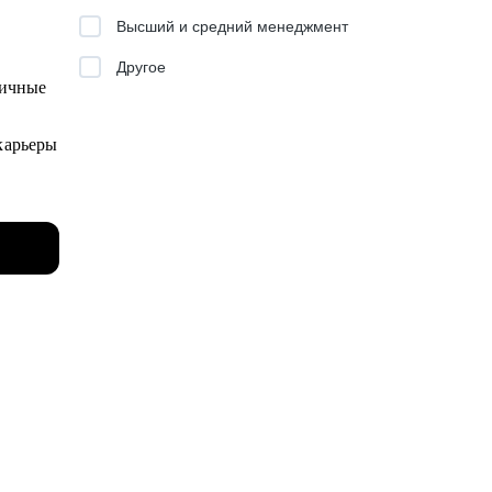
Высший и средний менеджмент
Другое
личные
карьеры
я
енка
теля
и