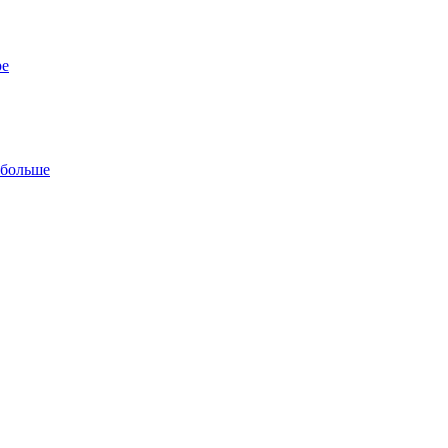
ре
 больше