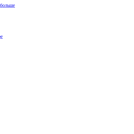
 больше
ре