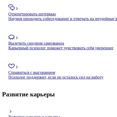
Отрепетировать интервью
Научим проходить собеседование и отвечать на неудобные
Вылечить синдром самозванца
Карьерный психолог поможет чувствовать себя увереннее
Справиться с выгоранием
Психолог поддержит, если не осталось сил на работу
Развитие карьеры
Развитие навыков и карьеры